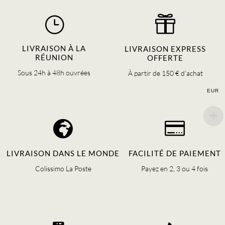
choisies
choisies
}

sur
sur
la
la
page
page
LIVRAISON À LA
LIVRAISON EXPRESS
RÉUNION
du
du
OFFERTE
produit
produit
Sous 24h à 48h ouvrées
À partir de 150 € d’achat
EUR


LIVRAISON DANS LE MONDE
FACILITÉ DE PAIEMENT
Colissimo La Poste
Payez en 2, 3 ou 4 fois