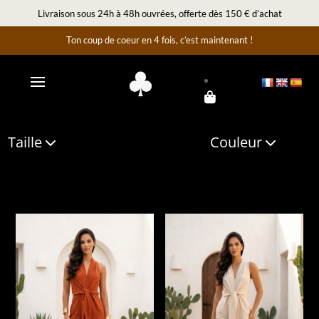
Livraison sous 24h à 48h ouvrées, offerte dès 150 € d’achat
Ton coup de coeur en 4 fois, c’est maintenant !
Taille
Couleur