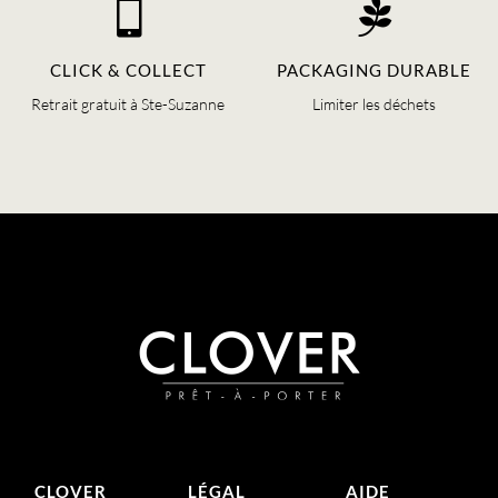


CLICK & COLLECT
PACKAGING DURABLE
Retrait gratuit à Ste-Suzanne
Limiter les déchets
CLOVER
LÉGAL
AIDE