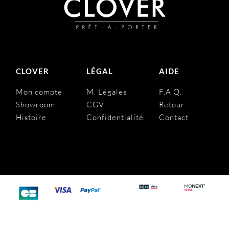
CLOVER
LÉGAL
AIDE
Mon compte
M. Légales
F.A.Q.
Showroom
CGV
Retour
Histoire
Confidentialité
Contact