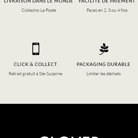
LIVRAISON DANS LE MONDE
FACILITÉ DE PAIEMENT
Colissimo La Poste
Payez en 2, 3 ou 4 fois


CLICK & COLLECT
PACKAGING DURABLE
Retrait gratuit à Ste-Suzanne
Limiter les déchets