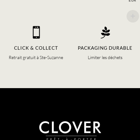
EUR


CLICK & COLLECT
PACKAGING DURABLE
Retrait gratuit à Ste-Suzanne
Limiter les déchets