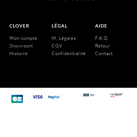
CLOVER
LÉGAL
AIDE
Mon compte
M. Légales
F.A.Q.
Showroom
CGV
Retour
Histoire
Confidentialité
Contact