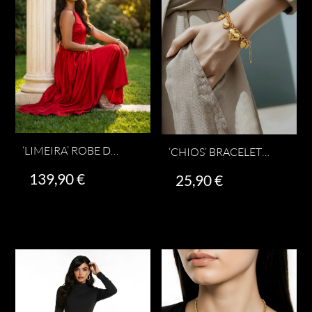
‘LIMEIRA’ ROBE DOS NU ROUGE
‘CHIOS’ BRACELET CHIOS
139,90
€
25,90
€
Ce
Choix des options
Ajouter au panier
produit
a
plusieurs
variations.
Les
options