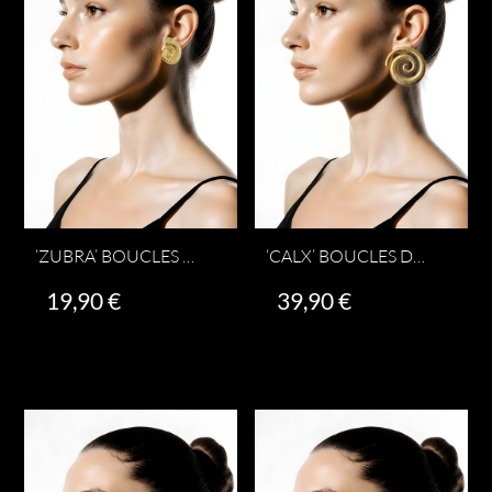
peuvent
être
choisies
sur
la
page
du
produit
‘ZUBRA’ BOUCLES D’OREILLES
‘CALX’ BOUCLES D’OREILLES
19,90
€
39,90
€
Ajouter au panier
Ajouter au panier