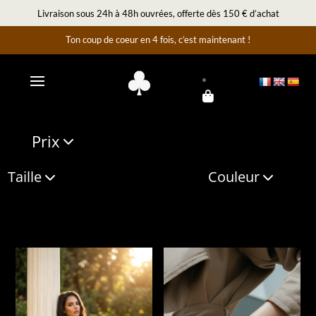
Livraison sous 24h à 48h ouvrées, offerte dès 150 € d’achat
Ton coup de coeur en 4 fois, c’est maintenant !
Prix
Taille
Couleur