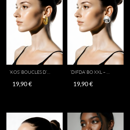
‘KOS’ BOUCLES D’OREILLES
‘DIFDA’ BO XXL – DORÉ OU ARGENTÉ
19,90
€
19,90
€
Ce
Ajouter au panier
Choix des options
produit
a
plusieurs
variations.
Les