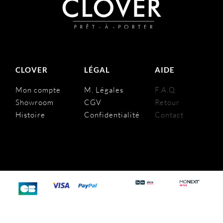
CLOVER
LÉGAL
AIDE
Mon compte
M. Légales
F.A.Q.
Showroom
CGV
Retour
Histoire
Confidentialité
Contact