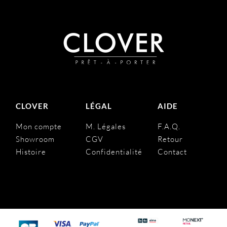
CLOVER
LÉGAL
AIDE
Mon compte
M. Légales
F.A.Q.
Showroom
CGV
Retour
Histoire
Confidentialité
Contact