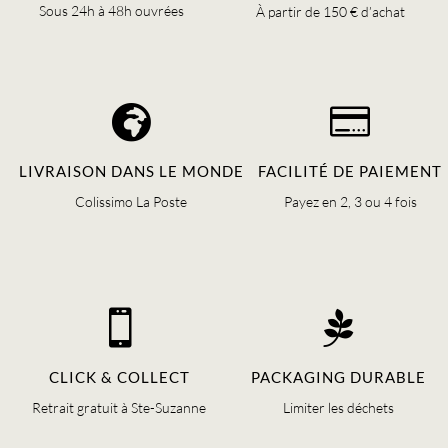
page
page
Sous 24h à 48h ouvrées
À partir de 150 € d’achat
du
du
produit
produit


LIVRAISON DANS LE MONDE
FACILITÉ DE PAIEMENT
Colissimo La Poste
Payez en 2, 3 ou 4 fois


CLICK & COLLECT
PACKAGING DURABLE
Retrait gratuit à Ste-Suzanne
Limiter les déchets