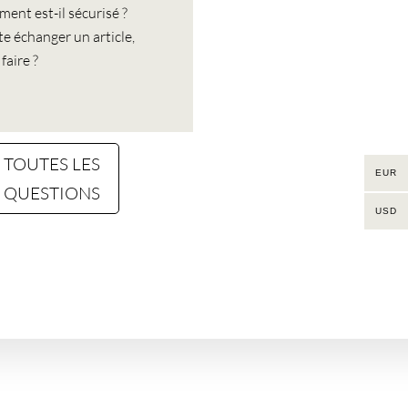
ent est-il sécurisé ?
te échanger un article,
aire ?
 TOUTES LES
EUR
QUESTIONS
USD