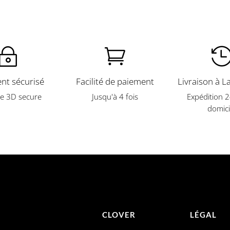
~

nt sécurisé
Facilité de paiement
Livraison à L
e 3D secure
Jusqu'à 4 fois
Expédition 
domici
CLOVER
LÉGAL