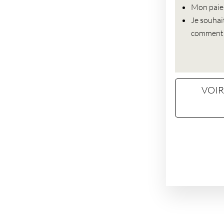
Mon paiem
Je souhai
comment f
VOIR