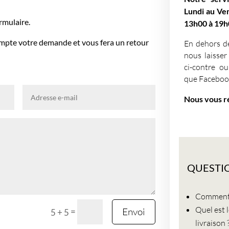
Lundi au Ve
rmulaire.
13h00 à 19h
ompte votre demande et vous fera un retour
En dehors de
nous laisser
ci-contre ou
que Faceboo
Nous vous r
QUESTI
Comment 
Quel est 
Envoi
=
5 + 5
livraison 