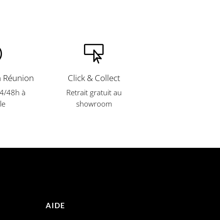


a Réunion
Click & Collect
24/48h à
Retrait gratuit
au
le
showroom
AIDE