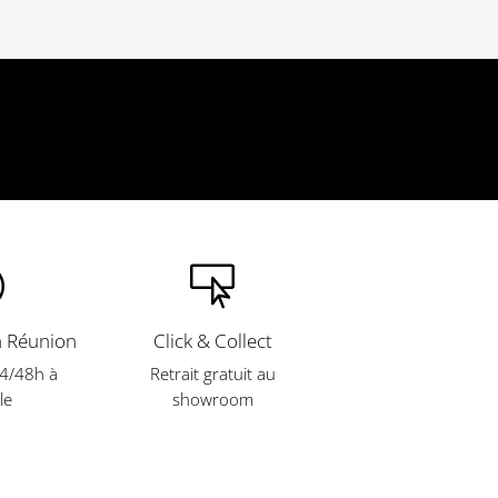


a Réunion
Click & Collect
24/48h à
Retrait gratuit
au
le
showroom