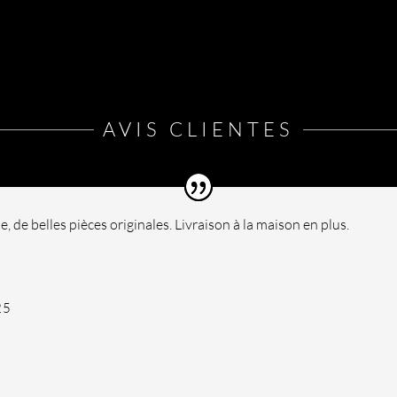
options
peuvent
être
choisies
sur
la
AVIS CLIENTES
page
du
produit
te, de belles pièces originales. Livraison à la maison en plus.
25