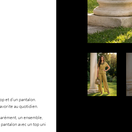
p et d’un pantalon.
favorite au quotidien.
parément, un ensemble,
e pantalon avec un top uni