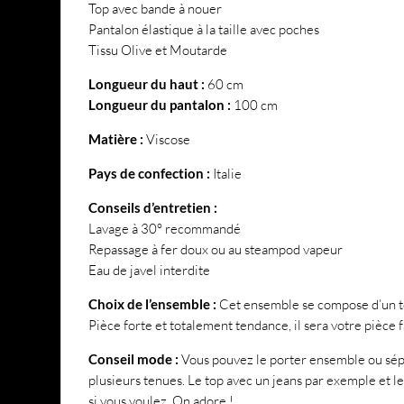
Top avec bande à nouer
Pantalon élastique à la taille avec poches
Tissu Olive et Moutarde
Longueur du haut :
60 cm
Longueur du pantalon :
100 cm
Matière :
Viscose
Pays de confection :
Italie
Conseils d’entretien :
Lavage à 30° recommandé
Repassage à fer doux ou au steampod vapeur
Eau de javel interdite
Choix de l’ensemble :
Cet ensemble se compose d’un to
Pièce forte et totalement tendance, il sera votre pièce 
Conseil mode :
Vous pouvez le porter ensemble ou sé
plusieurs tenues. Le top avec un jeans par exemple et l
si vous voulez. On adore !