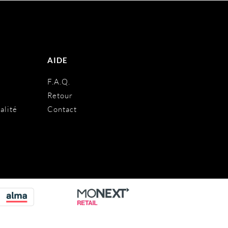
AIDE
s
F.A.Q.
Retour
alité
Contact