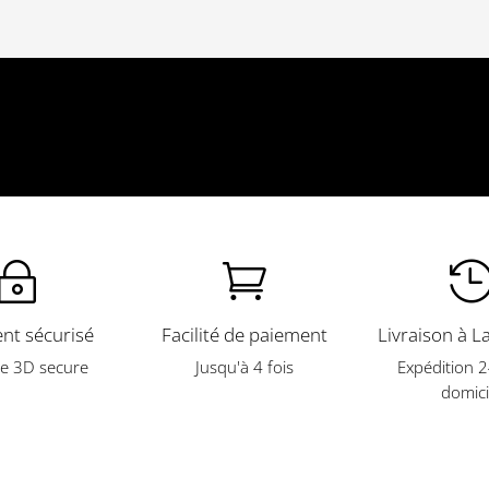
~

nt sécurisé
Facilité de paiement
Livraison à L
e 3D secure
Jusqu'à 4 fois
Expédition 
domici