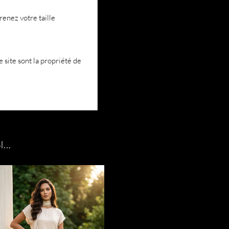
enez votre taille
 site sont la propriété de
I…