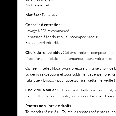
Motifs abstrait
Matière :
Polyester
Conseils d’entretien :
Lavage à 30° recommandé
Repassage à fer doux ou au steampod vapeur
Eau de javel interdite
Choix de l’ensemble :
Cet ensemble se compose d’une c
Pièce forte et totalement tendance, il sera votre pièce 
Conseil mode :
Nous avons préparé un large choix de b
au design exceptionnel pour sublimer cet ensemble. Re
rubrique « Bijoux » pour accessoiriser cette merveille !
Choix de la taille :
Cet ensemble taille normalement, pr
habituelle. En cas de doute, prenez une taille au dessus.
Photos non libre de droits
Tout droits réservés – Toutes les photos présentes sur ce