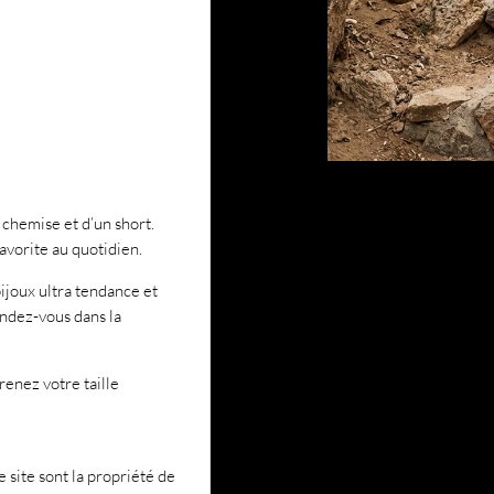
hemise et d’un short.
favorite au quotidien.
ijoux ultra tendance et
ndez-vous dans la
enez votre taille
 site sont la propriété de