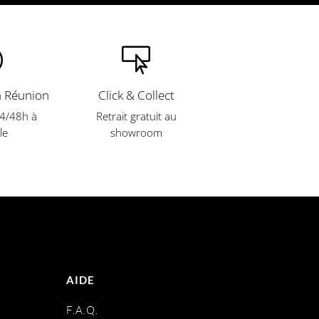


a Réunion
Click & Collect
24/48h à
Retrait gratuit
au
le
showroom
AIDE
s
F.A.Q.