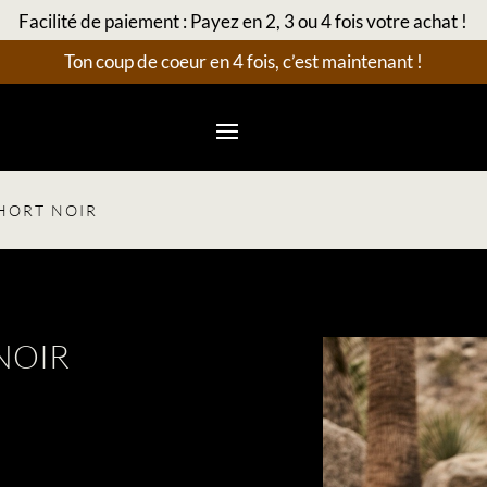
Facilité de paiement : Payez en 2, 3 ou 4 fois votre achat !
Ton coup de coeur en 4 fois, c’est maintenant !
SHORT NOIR
 NOIR