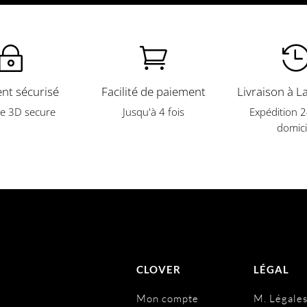
~

nt sécurisé
Facilité de paiement
Livraison à L
e 3D secure
Jusqu'à 4 fois
Expédition 
domici
CLOVER
LÉGAL
Mon compte
M. Légale