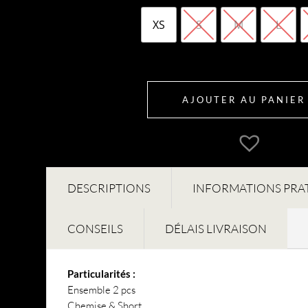
XS
S
M
L
AJOUTER AU PANIER
DESCRIPTIONS
INFORMATIONS PRA
CONSEILS
DÉLAIS LIVRAISON
Particularités :
Ensemble 2 pcs
Chemise & Short