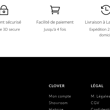
~

nt sécurisé
Facilité de paiement
Livraison à L
e 3D secure
Jusqu'à 4 fois
Expédition 
domici
CLOVER
LÉGAL
Mon compte
M. Légale
Showroom
CGV
Histoire
Confidenti