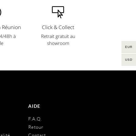


a Réunion
Click & Collect
24/48h à
Retrait gratuit
au
le
showroom
EUR
USD
AIDE
s
F.A.Q.
Retour
alité
Contact