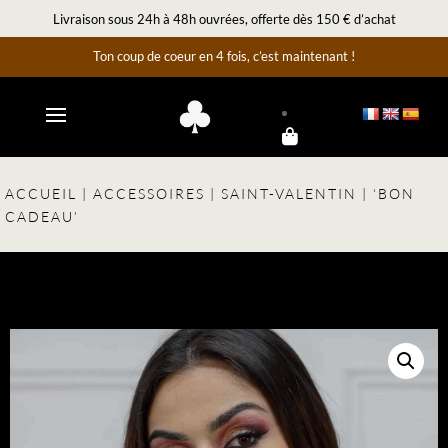
Livraison sous 24h à 48h ouvrées, offerte dès 150 € d’achat
Ton coup de coeur en 4 fois, c’est maintenant !
ACCUEIL
|
ACCESSOIRES
|
SAINT-VALENTIN
| ‘BON
CADEAU’