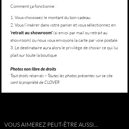
Comment ça fonctionne :
Vous choisissez le montant du bon cadeau
Vous l’insérer dans votre panier et vous sélectionnez en
‘retrait au showroom’
(si envoi par mail ou retrait au
showroom) ou nous vous envoyons la carte par voie postale.
Le destinataire aura alors le privilège de choisir ce qui lui
plait sur toute la boutique
Photos non libre de droits
Tout droits réservés – Toutes les photos présentes sur ce site
sont la propriété de CLOVER
VOUS AIMEREZ PEUT-ÊTRE AUSSI…