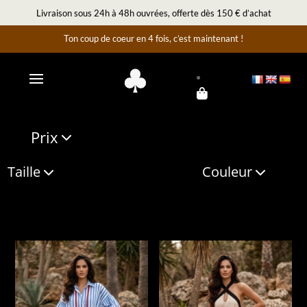
Livraison sous 24h à 48h ouvrées, offerte dès 150 € d’achat
Ton coup de coeur en 4 fois, c’est maintenant !
Prix
Taille
Couleur