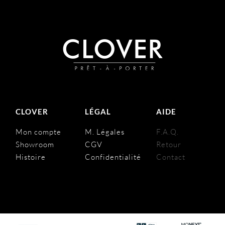
CLOVER
LÉGAL
AIDE
Mon compte
M. Légales
F.A.Q.
Showroom
CGV
Retour
Histoire
Confidentialité
Contact