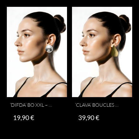
‘DIFDA’ BO XXL – DORÉ OU ARGENTÉ
‘CLAVA’ BOUCLES OREILLES – DORÉ OU ARGENTÉ
19,90
€
39,90
€
Ce
Ce
Choix des options
Choix des options
produit
produit