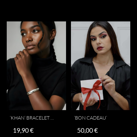
Ajouter au panier
était :
est :
32,90 €.
19,90 
‘BON CADEAU’
‘KHAN’ BRACELET – ARGENTÉ
50,00
€
19,90
€