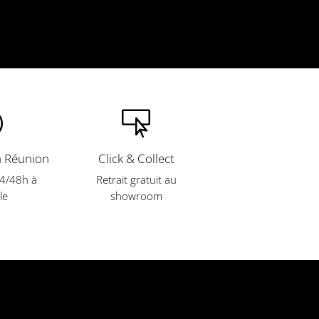


a Réunion
Click & Collect
24/48h à
Retrait gratuit
au
le
showroom