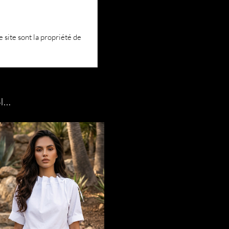
 site sont la propriété de
I…