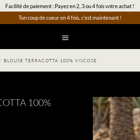
Facilité de paiement : Payez en 2, 3 ou 4 fois votre achat !
Ton coup de coeur en 4 fois, c’est maintenant !
A’ BLOUSE TERRACOTTA 100% VISCOSE
COTTA 100%