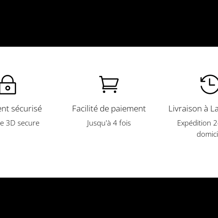
~

nt sécurisé
Facilité de paiement
Livraison à L
e 3D secure
Jusqu'à 4 fois
Expédition 
domici