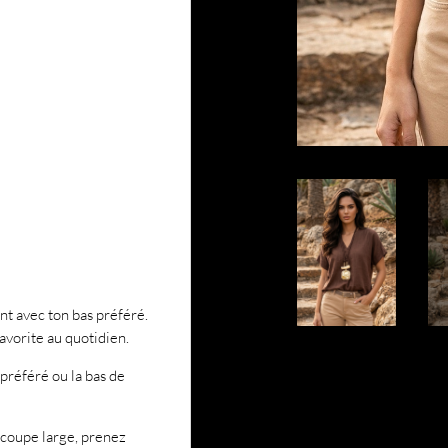
nt avec ton bas préféré.
favorite au quotidien.
préféré ou la bas de
 coupe large, prenez