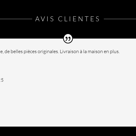
choisies
sur
la
AVIS CLIENTES
page
du
produit
te, de belles pièces originales. Livraison à la maison en plus.
25