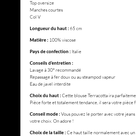
Top oversize
Manches courtes
Col V
Longueur du haut :
65 cm
Matière :
100% viscose
Pays de confection :
Italie
Conseils d’entretien :
Lavage à 30° recommandé
Repassage à fer doux ou au steampod vapeur
Eau de javel interdite
Choix du haut :
Cette blouse Terracotta ira parfaiteme
Pièce forte et totalement tendance, il sera votre pièce 
Conseil mode :
Vous pouvez le porter avec votre jeans 
votre choix. On adore !
Choix de la taille :
Ce haut taille normalement avec un