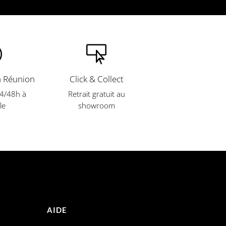


a Réunion
Click & Collect
24/48h à
Retrait gratuit
au
le
showroom
AIDE