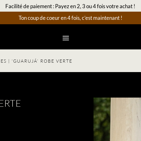
Facilité de paiement : Payez en 2, 3 ou 4 fois votre achat !
Ton coup de coeur en 4 fois, c’est maintenant !
ÉES
| ‘GUARUJÁ’ ROBE VERTE
VERTE