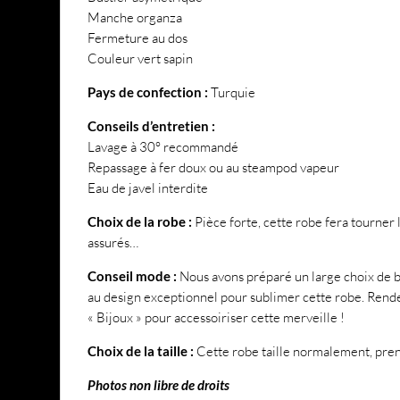
Manche organza
Fermeture au dos
Couleur vert sapin
Pays de confection :
Turquie
Conseils d’entretien :
Lavage à 30° recommandé
Repassage à fer doux ou au steampod vapeur
Eau de javel interdite
Choix de la robe :
Pièce forte, cette robe fera tourner
assurés…
Conseil mode :
Nous avons préparé un large choix de b
au design exceptionnel pour sublimer cette robe. Rend
« Bijoux » pour accessoiriser cette merveille !
Choix de la taille :
Cette robe taille normalement, prene
Photos non libre de droits