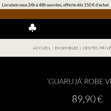
Livraison sous 24h à 48h ouvrées, offerte dès 150 € d’achat
ACCUEIL
|
ENSEMBLES
|
VENTES PRIV
‘GUARUJÁ’ ROBE 
89,90
€