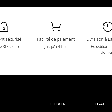
~

nt sécurisé
Facilité de paiement
Livraison à L
e 3D secure
Jusqu'à 4 fois
Expédition 
domici
CLOVER
LÉGAL