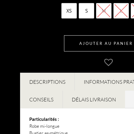
XS
S
M
L
AJOUTER AU PANIER
DESCRIPTIONS
INFORMATIONS PRA
CONSEILS
DÉLAIS LIVRAISON
Particularités :
Robe mi-longue
Bustier asymétrique