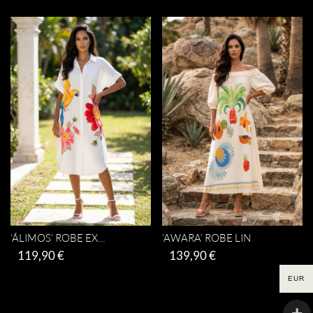
‘ÁLIMOS’ ROBE EXOTIQUE
‘AWARA’ ROBE LIN
119,90
€
139,90
€
Ce
Ce
EUR
Choix des options
Choix des options
produit
produit
a
a