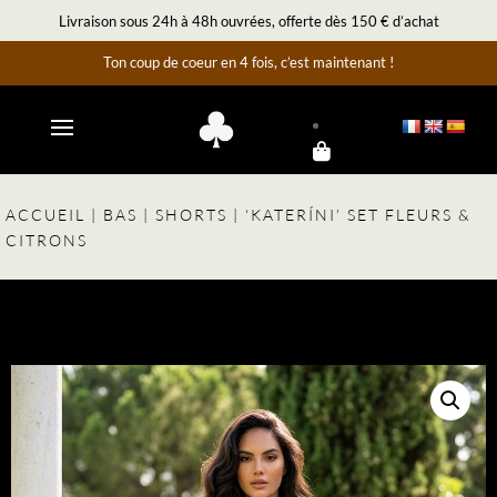
Livraison sous 24h à 48h ouvrées, offerte dès 150 € d’achat
Ton coup de coeur en 4 fois, c’est maintenant !
ACCUEIL
|
BAS
|
SHORTS
| ‘KATERÍNI’ SET FLEURS &
CITRONS