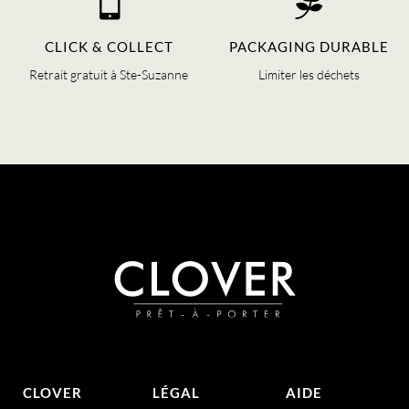


CLICK & COLLECT
PACKAGING DURABLE
Retrait gratuit à Ste-Suzanne
Limiter les déchets
CLOVER
LÉGAL
AIDE