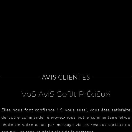
a
plusieurs
variations.
Les
options
peuvent
être
choisies
sur
la
AVIS CLIENTES
page
du
VoS AviS SoNt PrÉciEuX
produit
Elles nous font confiance ! Si vous aussi, vous êtes satisfaite
de votre commande, envoyez-nous votre commentaire et/ou
photo de votre achat par message via les réseaux sociaux ou
par mail, ce sera un réel plaisir de le partager.