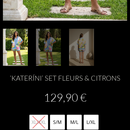
‘KATERÍNI’ SET FLEURS & CITRONS
129,90
€
XL/XXL
S/M
M/L
L/XL