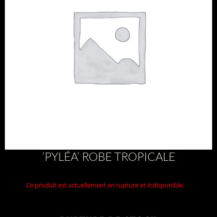
‘PYLÉA’ ROBE TROPICALE
Ce produit est actuellement en rupture et indisponible.