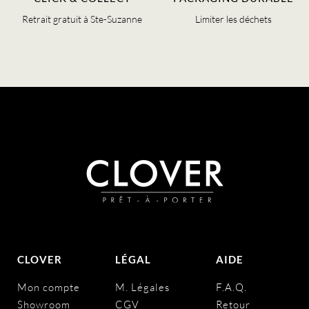
Retrait gratuit à Ste-Suzanne
Limiter les déchets
CLOVER
LÉGAL
AIDE
Mon compte
M. Légales
F.A.Q.
Showroom
CGV
Retour