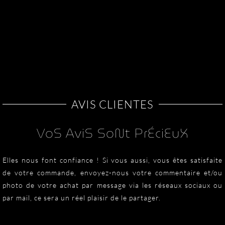
variations.
variations.
Les
Les
options
options
peuvent
peuvent
être
être
choisies
choisies
sur
sur
la
la
AVIS CLIENTES
page
page
du
du
VoS AviS SoNt PrÉciEuX
produit
produit
Elles nous font confiance ! Si vous aussi, vous êtes satisfaite
de votre commande, envoyez-nous votre commentaire et/ou
photo de votre achat par message via les réseaux sociaux ou
par mail, ce sera un réel plaisir de le partager.