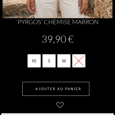
‘PYRGOS’ CHEMISE MARRON
39,90
€
XS
S
M
L
AJOUTER AU PANIER