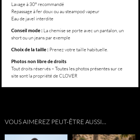
Lavage à 30° recommandé
Repassage à fer doux ou au steampod vapeur
Eau de javel interdite
Conseil mode :
La chemise se porte avec un pantalon, un
short ou un jeans par exemple
Choix de la taille :
Prenez votre taille habituelle.
Photos non libre de droits
Tout droits réservés – Toutes les photos présentes sur ce
site sont la propriété de CLOVER
VOUS AIMEREZ PEUT-ÊTRE AUSSI…