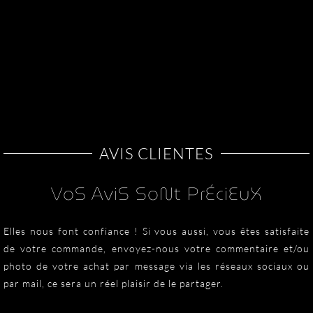
variations.
Les
options
peuvent
être
choisies
sur
la
AVIS CLIENTES
page
du
VoS AviS SoNt PrÉciEuX
produit
Elles nous font confiance ! Si vous aussi, vous êtes satisfaite
de votre commande, envoyez-nous votre commentaire et/ou
photo de votre achat par message via les réseaux sociaux ou
par mail, ce sera un réel plaisir de le partager.