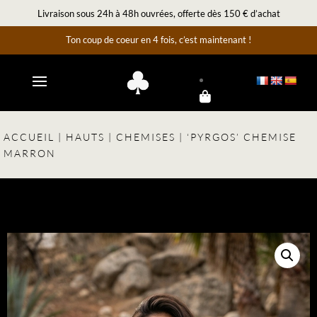
Livraison sous 24h à 48h ouvrées, offerte dès 150 € d’achat
Ton coup de coeur en 4 fois, c’est maintenant !
ACCUEIL
|
HAUTS
|
CHEMISES
| ‘PYRGOS’ CHEMISE
MARRON