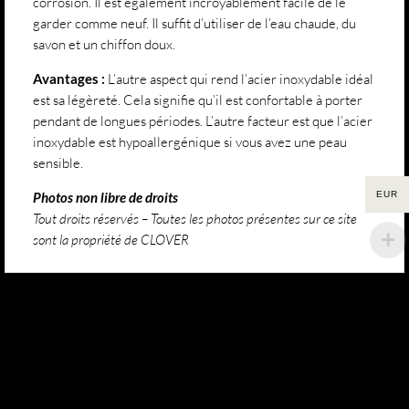
corrosion. Il est également incroyablement facile de le
garder comme neuf. Il suffit d’utiliser de l’eau chaude, du
savon et un chiffon doux.
Avantages :
L’autre aspect qui rend l’acier inoxydable idéal
est sa légèreté. Cela signifie qu’il est confortable à porter
pendant de longues périodes. L’autre facteur est que l’acier
inoxydable est hypoallergénique si vous avez une peau
sensible.
Photos non libre de droits
EUR
Tout droits réservés – Toutes les photos présentes sur ce site
sont la propriété de CLOVER