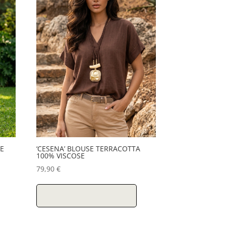
GE
‘CESENA’ BLOUSE TERRACOTTA
100% VISCOSE
79,90
€
Ce
Ce
roduit
produit
Choix des options
a
a
lusieurs
plusieurs
ariations.