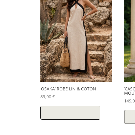
‘OSAKA’ ROBE LIN & COTON
‘CAS
MOU
89,90
€
149,
Ce
produit
Choix des options
C
a
plusieurs
variations.