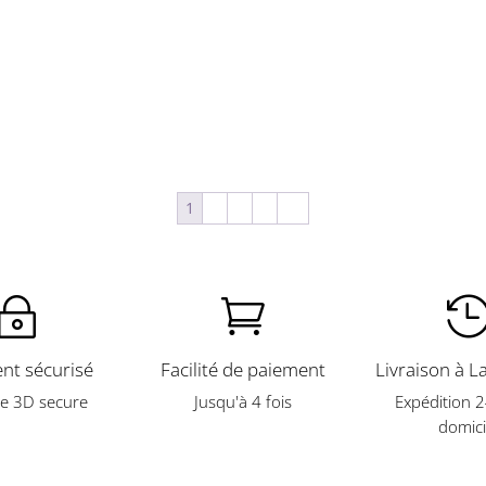
1
2
3
4
→
~

nt sécurisé
Facilité de paiement
Livraison à L
e 3D secure
Jusqu'à 4 fois
Expédition 
domici