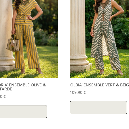
ORIA’ ENSEMBLE OLIVE &
‘OLBIA’ ENSEMBLE VERT & BEI
TARDE
109,90
€
90
€
Ce
p
Choix des options
produit
hoix des options
a
p
plusieurs
v