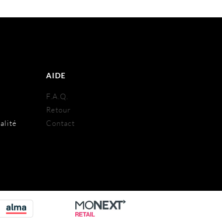
AIDE
s
F.A.Q.
Retour
alité
Contact