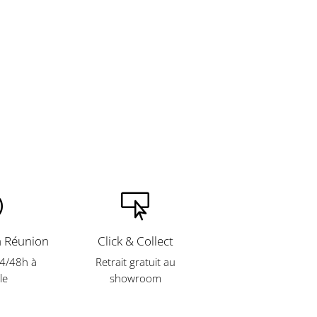


a Réunion
Click & Collect
24/48h à
Retrait gratuit
au
le
showroom