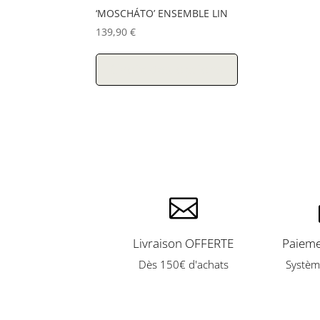
‘MOSCHÁTO’ ENSEMBLE LIN
139,90
€
Ce
produit
Choix des options
a
plusieurs
variations.
Les
options
peuvent
être
choisies

sur
la
Livraison OFFERTE
Paieme
page
du
Dès 150€ d'achats
Systèm
produit