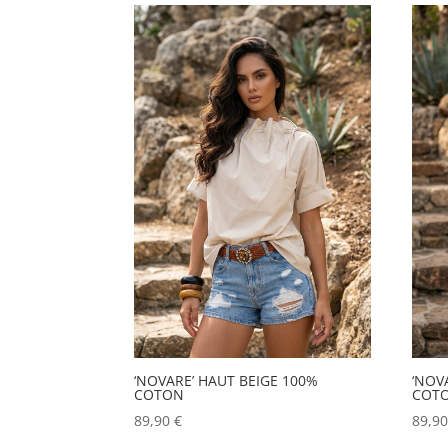
Les
options
peuvent
être
choisies
sur
la
page
du
produit
‘NOVARE’ HAUT BEIGE 100%
‘NOV
COTON
COT
89,90
€
89,9
Ce