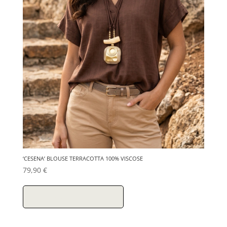
‘CESENA’ BLOUSE TERRACOTTA 100% VISCOSE
79,90
€
Ce
produit
Choix des options
a
plusieurs