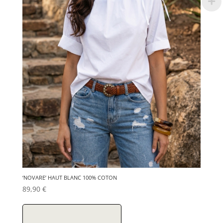
du
produit
‘NOVARE’ HAUT BLANC 100% COTON
89,90
€
Ce
produit
Choix des options
a