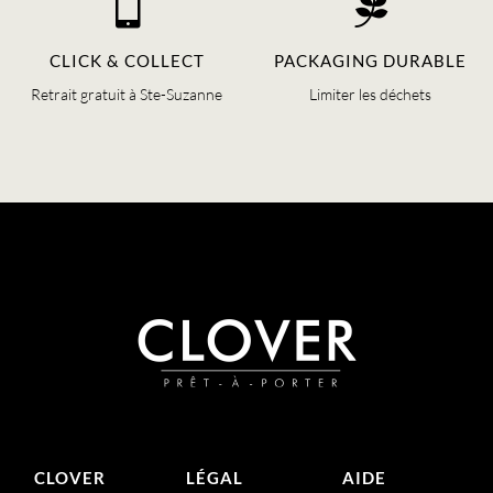


CLICK & COLLECT
PACKAGING DURABLE
Retrait gratuit à Ste-Suzanne
Limiter les déchets
CLOVER
LÉGAL
AIDE