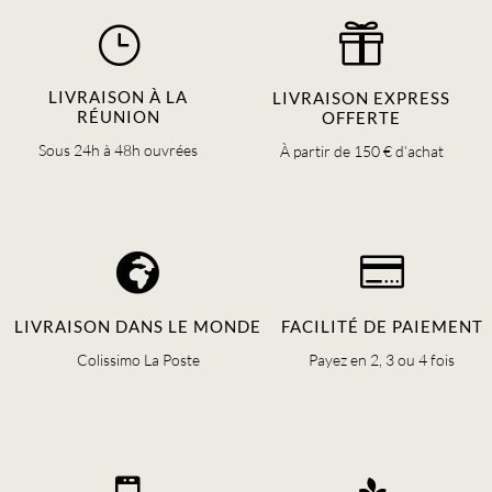
choisies
sur
}

la
page
LIVRAISON À LA
LIVRAISON EXPRESS
du
RÉUNION
OFFERTE
produit
Sous 24h à 48h ouvrées
À partir de 150 € d’achat


LIVRAISON DANS LE MONDE
FACILITÉ DE PAIEMENT
Colissimo La Poste
Payez en 2, 3 ou 4 fois