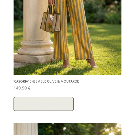
‘CASORIA’ ENSEMBLE OLIVE & MOUTARDE
149,90
€
Ce
produit
Choix des options
a
plusieurs
variations.
Les