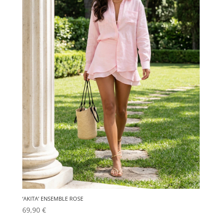
la
page
du
produit
‘AKITA’ ENSEMBLE ROSE
69,90
€
Ce